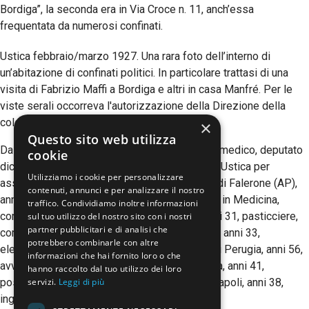
Bordiga”, la seconda era in Via Croce n. 11, anch’essa
frequentata da numerosi confinati.
Ustica febbraio/marzo 1927. Una rara foto dell’interno di
un’abitazione di confinati politici. In particolare trattasi di una
visita di Fabrizio Maffi a Bordiga e altri in casa Manfré. Per le
viste serali occorreva l'autorizzazione della Direzione della
colonia.
×
Questo sito web utilizza
Da sinistra:
Fabrizio Maffi
, di Genova, anni 59, medico, deputato
cookie
dichiarato decaduto, comunista; Bruna Maffi, a Ustica per
Utilizziamo i cookie per personalizzare
assistere il padre Fabrizio;
Cesare Marcucci
, di Falerone (AP),
contenuti, annunci e per analizzare il nostro
anni 20 (il più giovane tra i confinati), studente in Medicina,
traffico. Condividiamo inoltre informazioni
comunista;
Ettore Madrucciani
, di L’Aquila, anni 31, pasticciere,
sul tuo utilizzo del nostro sito con i nostri
partner pubblicitari e di analisi che
comunista;
Oreste Acquisti
(in piedi), di Roma, anni 33,
potrebbero combinarle con altre
elettricista, comunista;
Giuseppe Sbaraglini
, di Perugia, anni 56,
informazioni che hai fornito loro o che
avvocato, socialista;
Pietro Ventura
, di L’Aquila, anni 41,
hanno raccolto dal tuo utilizzo dei loro
possidente, comunista;
Amadeo Bordiga
, di Napoli, anni 38,
servizi.
Leggi di più
ingegnere, comunista.