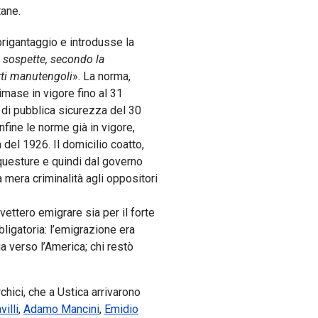
tane.
brigantaggio e introdusse la
 sospette, secondo la
tti manutengoli
». La norma,
rimase in vigore fino al 31
 di pubblica sicurezza del 30
nfine le norme già in vigore,
a del 1926. Il domicilio coatto,
 questure e quindi dal governo
mera criminalità agli oppositori
vettero emigrare sia per il forte
ligatoria: l’emigrazione era
a verso l’America; chi restò
chici, che a Ustica arrivarono
illi
,
Adamo Mancini
,
Emidio