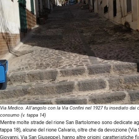
Via Medico. All'angolo con la Via Confini nel 1927 fu insediato dai co
consumo (v. tappa 14)
Mentre molte strade del rione San Bartolomeo sono dedicate agli
tappa 18), alcune del rione Calvario, oltre che da devozione (Vi
Giovanni, Via San Giuseppe), hanno altre origini: caratteristiche fi