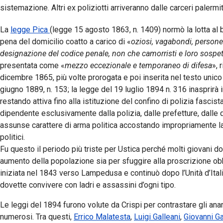
sistemazione. Altri ex poliziotti arriveranno dalle carceri palermi
La
legge Pica
(legge 15 agosto 1863, n. 1409) normò la lotta al 
pena del domicilio coatto a carico di «
oziosi, vagabondi, persone
designazione del codice penale, non che camorristi e loro sospe
presentata come «
mezzo eccezionale e temporaneo di difesa
», 
dicembre 1865, più volte prorogata e poi inserita nel testo unico
giugno 1889, n. 153; la legge del 19 luglio 1894 n. 316 inasprirà i
restando attiva fino alla istituzione del confino di polizia fascist
dipendente esclusivamente dalla polizia, dalle prefetture, dalle
assunse carattere di arma politica accostando impropriamente la 
politici.
Fu questo il periodo più triste per Ustica perché molti giovani do
aumento della popolazione sia per sfuggire alla proscrizione obb
iniziata nel 1843 verso Lampedusa e continuò dopo l’Unità d’Itali
dovette convivere con ladri e assassini d’ogni tipo.
Le leggi del 1894 furono volute da Crispi per contrastare gli anar
numerosi. Tra questi,
Errico Malatesta
,
Luigi Galleani
,
Giovanni Gav