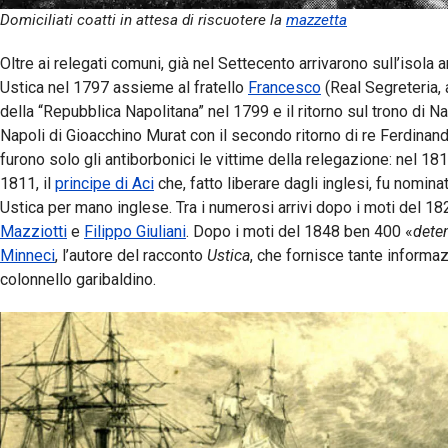
Domiciliati coatti in attesa di riscuotere la
mazzetta
Oltre ai relegati comuni, già nel Settecento arrivarono sull’isola a
Ustica nel 1797 assieme al fratello
Francesco
(Real Segreteria, a
della “Repubblica Napolitana” nel 1799 e il ritorno sul trono di Na
Napoli di Gioacchino Murat con il secondo ritorno di re Ferdinand
furono solo gli antiborbonici le vittime della relegazione: nel 181
1811, il
principe di Aci
che, fatto liberare dagli inglesi, fu nomi
Ustica per mano inglese. Tra i numerosi arrivi dopo i moti del 182
Mazziotti
e
Filippo Giuliani
. Dopo i moti del 1848 ben 400 «
deten
Minneci
, l’autore del racconto
Ustica
, che fornisce tante informaz
colonnello garibaldino.