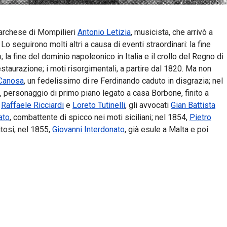
l Marchese di Mompilieri
Antonio Letizia
, musicista, che arrivò a
o seguirono molti altri a causa di eventi straordinari: la fine
la fine del dominio napoleonico in Italia e il crollo del Regno di
taurazione; i moti risorgimentali, a partire dal 1820. Ma non
 Canosa
, un fedelissimo di re Ferdinando caduto in disgrazia; nel
, personaggio di primo piano legato a casa Borbone, finito a
i
Raffaele Ricciardi
e
Loreto Tutinelli
, gli avvocati
Gian Battista
ato
, combattente di spicco nei moti siciliani; nel 1854,
Pietro
itosi; nel 1855,
Giovanni Interdonato
, già esule a Malta e poi