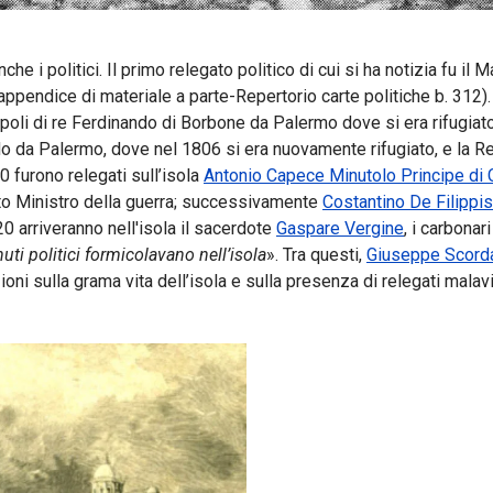
nche i politici. Il primo relegato politico di cui si ha notizia fu i
ppendice di materiale a parte-Repertorio carte politiche b. 312). L
poli di re Ferdinando di Borbone da Palermo dove si era rifugiato; 
o da Palermo, dove nel 1806 si era nuovamente rifugiato, e la Res
0 furono relegati sull’isola
Antonio Capece Minutolo Principe di
nato Ministro della guerra; successivamente
Costantino De Filippis
0 arriveranno nell'isola il sacerdote
Gaspare Vergine
, i carbonar
uti politici formicolavano nell’isola
». Tra questi,
Giuseppe Scord
ioni sulla grama vita dell’isola e sulla presenza di relegati malav