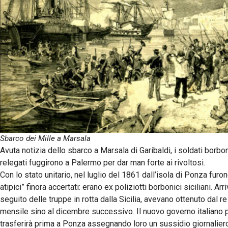
Sbarco dei Mille a Marsala
Avuta notizia dello sbarco a Marsala di Garibaldi, i soldati borb
relegati fuggirono a Palermo per dar man forte ai rivoltosi.
Con lo stato unitario, nel luglio del 1861 dall’isola di Ponza furon
atipici” finora accertati: erano ex poliziotti borbonici siciliani. Ar
seguito delle truppe in rotta dalla Sicilia, avevano ottenuto dal 
mensile sino al dicembre successivo. Il nuovo governo italiano pe
trasferirà prima a Ponza assegnando loro un sussidio giornaliero 