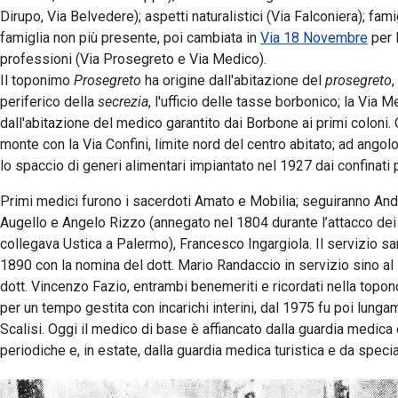
Dirupo, Via Belvedere); aspetti naturalistici (Via Falconiera); fami
famiglia non più presente, poi cambiata in
Via 18 Novembre
per l
professioni (Via Prosegreto e Via Medico).
Il toponimo
Prosegreto
ha origine dall'abitazione del
prosegreto
,
periferico della
secrezia
, l'ufficio delle tasse borbonico; la Via 
dall'abitazione del medico garantito dai Borbone ai primi coloni.
monte con la Via Confini, limite nord del centro abitato; ad angol
lo spaccio di generi alimentari impiantato nel 1927 dai confinati po
Primi medici furono i sacerdoti Amato e Mobilia; seguiranno Andr
Augello e Angelo Rizzo (annegato nel 1804 durante l’attacco dei 
collegava Ustica a Palermo), Francesco Ingargiola. Il servizio san
1890 con la nomina del dott. Mario Randaccio in servizio sino al
dott. Vincenzo Fazio, entrambi benemeriti e ricordati nella topo
per un tempo gestita con incarichi interini, dal 1975 fu poi lunga
Scalisi. Oggi il medico di base è affiancato dalla guardia medica 
periodiche e, in estate, dalla guardia medica turistica e da specia