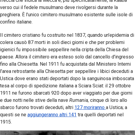
freccia che indica la Mecca e, più specificatamente, la
Kaaba
verso cui il fedele musulmano deve rivolgersi durante la
preghiera. È l’unico cimitero musulmano esistente sulle isole di
confino italiane.
Il cimitero cristiano fu costruito nel 1837, quando un’epidemia di
colera causò 87 morti in soli dieci giorni e che per problemi
igienici fu impossibile seppellire nella cripta della Chiesa del
paese. Allora il cimitero era esteso solo dal cancello d'ingresso
fino alla Chiesetta. Nel 1911 fu acquistata dal Ministero Interni
l’area retrostante alla Chiesetta per seppellire i libici deceduti a
Ustica dove erano stati deportati dopo la sanguinosa imboscata
tesa al corpo di spedizione italiana a Sciara Sciat: il 29 ottobre
1911 ne furono sbarcati 920 dopo aver viaggiato per due giorni
e due notti nelle stive della nave
Rumania,
cinque di loro allo
sbarco furono trovati deceduti, altri
127 moriranno
a Ustica; a
questi se ne
aggiungeranno altri 141
tra quelli deportati nel
1915.