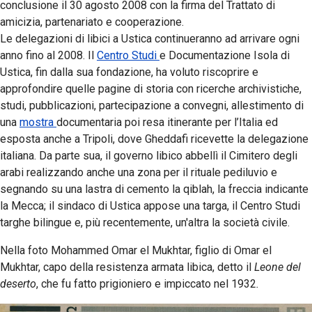
conclusione il 30 agosto 2008 con la firma del Trattato di
amicizia, partenariato e cooperazione.
Le delegazioni di libici a Ustica continueranno ad arrivare ogni
anno fino al 2008. Il
Centro Studi
e Documentazione Isola di
Ustica, fin dalla sua fondazione, ha voluto riscoprire e
approfondire quelle pagine di storia con ricerche archivistiche,
studi, pubblicazioni, partecipazione a convegni, allestimento di
una
mostra
documentaria poi resa itinerante per l’Italia ed
esposta anche a Tripoli, dove Gheddafi ricevette la delegazione
italiana. Da parte sua, il governo libico abbellì il Cimitero degli
arabi realizzando anche una zona per il rituale pediluvio e
segnando su una lastra di cemento la qiblah, la freccia indicante
la Mecca; il sindaco di Ustica appose una targa, il Centro Studi
targhe bilingue e, più recentemente, un'altra la società civile.
Nella foto Mohammed Omar el Mukhtar, figlio di Omar el
Mukhtar, capo della resistenza armata libica, detto il
Leone del
deserto
, che fu fatto prigioniero e impiccato nel 1932
.