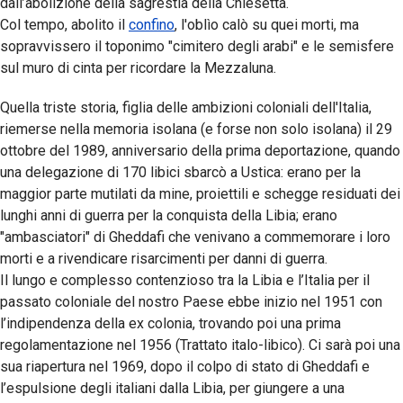
dall’abolizione della sagrestia della Chiesetta.
Col tempo, abolito il
confino
, l'oblìo calò su quei morti, ma
sopravvissero il toponimo "cimitero degli arabi" e le semisfere
sul muro di cinta per ricordare la Mezzaluna.
Quella triste storia, figlia delle ambizioni coloniali dell'Italia,
riemerse nella memoria isolana (e forse non solo isolana) il 29
ottobre del 1989, anniversario della prima deportazione, quando
una delegazione di 170 libici sbarcò a Ustica: erano per la
maggior parte mutilati da mine, proiettili e schegge residuati dei
lunghi anni di guerra per la conquista della Libia; erano
"ambasciatori" di Gheddafi che venivano a commemorare i loro
morti e a rivendicare risarcimenti per danni di guerra.
Il lungo e complesso contenzioso tra la Libia e l’Italia per il
passato coloniale del nostro Paese ebbe inizio nel 1951 con
l’indipendenza della ex colonia, trovando poi una prima
regolamentazione nel 1956 (Trattato italo-libico). Ci sarà poi una
sua riapertura nel 1969, dopo il colpo di stato di Gheddafi e
l’espulsione degli italiani dalla Libia, per giungere a una